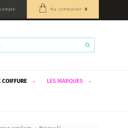
compte
Ma commande
0
E COIFFURE
LES MARQUES