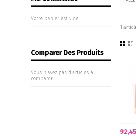
Accu
Votre panier est vide.
1 articl
Comparer Des Produits
Vous n'avez pas d'articles à
comparer.
92,45