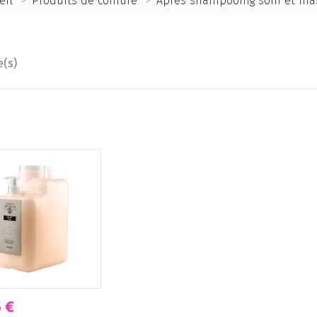
eil
>
Produits de coiffure
>
Après shampooing soin et ma
e(s)
 €