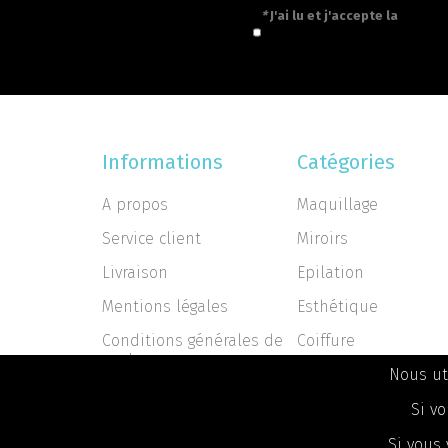
*
J'ai lu et j'accepte la
politiq
Informations
Catégories
A propos
Maquillage
Service client
Miroirs
Livraison
Epilation
Mentions légales
Esthétique
Conditions générales de
Coiffure
vente
Nous ut
Nous contacter
Si vo
Si vous 