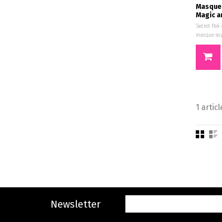
Masque 
Magic a
Secret Pak
masque soy
1 articl
Newsletter