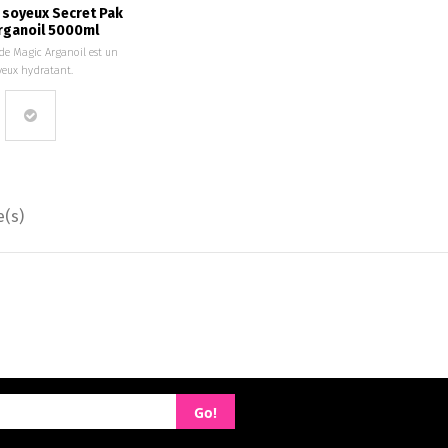
soyeux Secret Pak
rganoil 5000ml
 de Magic Arganoil est un
eux hydratant.
e(s)
Go!