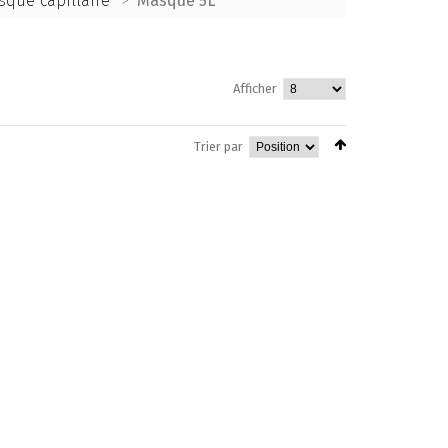
sque capillaire
>
Masque 5L
Afficher
Trier par