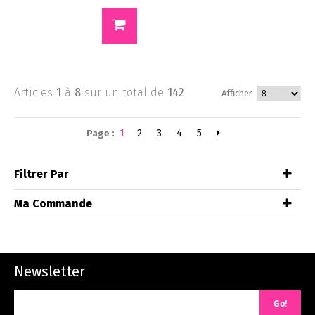
Articles
1
à
8
sur un total de
142
Afficher
1
2
3
4
5
Page :
Filtrer Par
Ma Commande
Newsletter
Go!