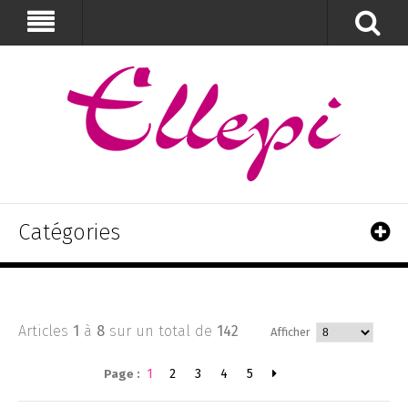
Catégories
Articles
1
à
8
sur un total de
142
Afficher
1
2
3
4
5
Page :