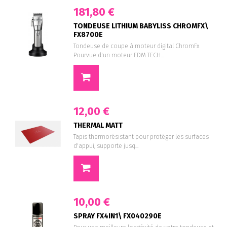
181,80 €
TONDEUSE LITHIUM BABYLISS CHROMFX\
FX8700E
Tondeuse de coupe à moteur digital ChromFx
Pourvue d'un moteur EDM TECH...
12,00 €
THERMAL MATT
Tapis thermorésistant pour protéger les surfaces
d'appui, supporte jusq...
10,00 €
SPRAY FX4IN1\ FX040290E