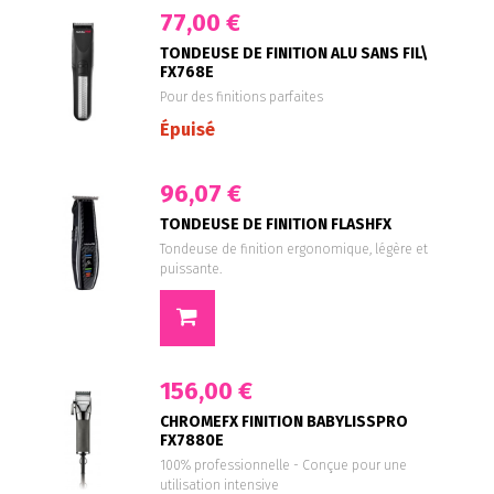
77,00 €
TONDEUSE DE FINITION ALU SANS FIL\
FX768E
Pour des finitions parfaites
Épuisé
96,07 €
TONDEUSE DE FINITION FLASHFX
Tondeuse de finition ergonomique, légère et
puissante.
156,00 €
CHROMEFX FINITION BABYLISSPRO
FX7880E
100% professionnelle - Conçue pour une
utilisation intensive