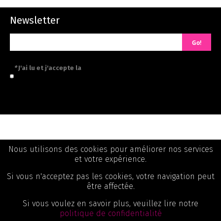
Newsletter
Go!
*
J'ai lu et j'accepte la
politique de confidentialité
Informations
Nous utilisons des cookies pour améliorer nos services
et votre expérience.
Catégories
Si vous n'acceptez pas les cookies, votre navigation peut
Mon Compte
être affectée.
Si vous voulez en savoir plus, veuillez lire notre
politique de confidentialité