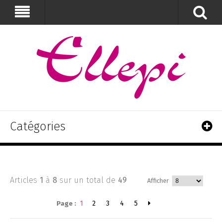
Catégories
Articles
1
à
8
sur un total de
49
Afficher
1
2
3
4
5
Page :