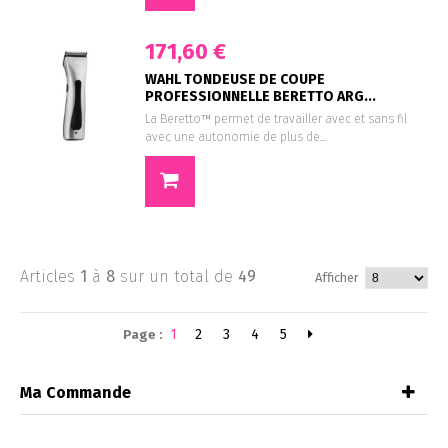
171,60 €
WAHL TONDEUSE DE COUPE
PROFESSIONNELLE BERETTO ARG...
La Beretto™ permet de travailler avec et sans fil
avec une autonomie de plus de...
Articles
1
à
8
sur un total de
49
Afficher
1
2
3
4
5
Page :
Ma Commande