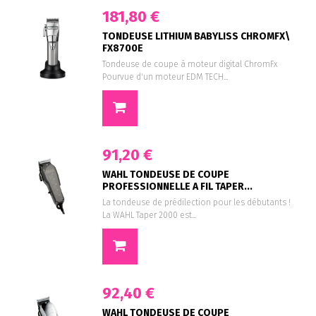
181,80 €
TONDEUSE LITHIUM BABYLISS CHROMFX\
FX8700E
Tondeuse de coupe à moteur digital ChromFx
Pourvue d'un moteur EDM TECH...
91,20 €
WAHL TONDEUSE DE COUPE
PROFESSIONNELLE A FIL TAPER...
La tondeuse de prédilection pour les débutants !
La WAHL Taper 2000 est...
92,40 €
WAHL TONDEUSE DE COUPE