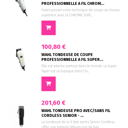
PROFESSIONNELLE A FIL CHROM...
Faites passer votre technique de coupe au niveau
supérieur avec la CHROME SUPE...
100,80 €
WAHL TONDEUSE DE COUPE
PROFESSIONNELLE A FIL SUPER...
Elle est adorée partout dans le monde. La Super
Taper est un basique dans l'in...
201,60 €
WAHL TONDEUSE PRO AVEC/SANS FIL
CORDLESS SENIOR - ...
La tondeuse de la 5 Star series Senior Cordless
offre une batterie lithium-ion de hau...