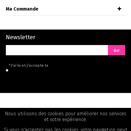
Ma Commande
Newsletter
Go!
*
J'ai lu et j'accepte la
politique de confidentialité
Informations
Nous utilisons des cookies pour améliorer nos services
et votre expérience.
Catégories
Si vous n'acceptez pas les cookies, votre navigation peut