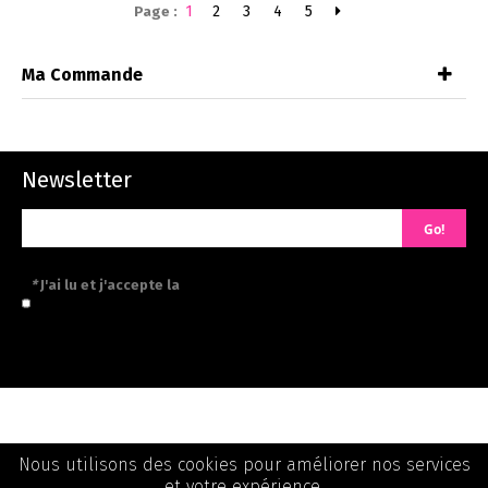
1
2
3
4
5
Page :
Ma Commande
Newsletter
Go!
*
J'ai lu et j'accepte la
politique de confidentialité
Informations
Nous utilisons des cookies pour améliorer nos services
et votre expérience.