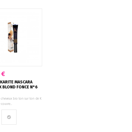
 €
 KARITE MASCARA
X BLOND FONCE N°6
 cheveux bio ton sur ton de K
 couvre...