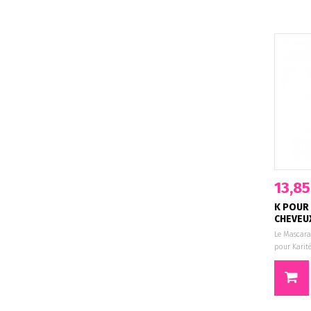
13,85
K POUR
CHEVEUX
Le Mascara
pour Karité