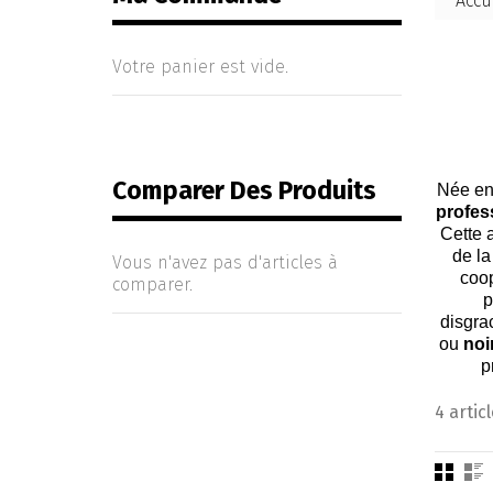
Accu
Votre panier est vide.
Comparer Des Produits
Née en
profes
Cette 
de l
Vous n'avez pas d'articles à
coop
comparer.
p
disgra
ou
noi
p
4 articl