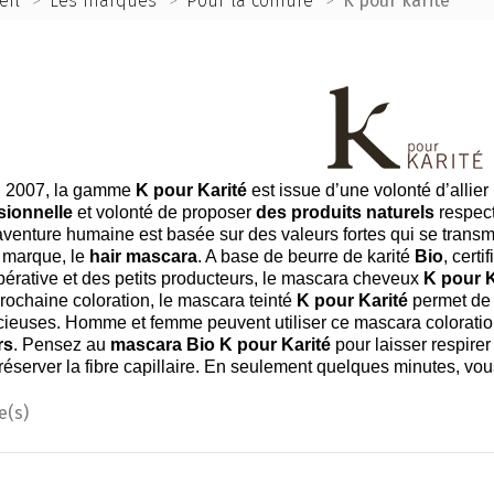
eil
>
Les marques
>
Pour la coiffure
>
K pour karité
 2007, la gamme
K pour Karité
est issue d’une volonté d’allier
sionnelle
et volonté de proposer
des produits naturels
respect
aventure humaine est basée sur des valeurs fortes qui se transm
a marque, le
hair mascara
. A base de beurre de karité
Bio
, certi
érative et des petits producteurs, le mascara cheveux
K pour K
rochaine coloration, le mascara teinté
K pour Karité
permet de 
cieuses. Homme et femme peuvent utiliser ce mascara colorati
rs
. Pensez au
mascara Bio K pour Karité
pour laisser respire
réserver la fibre capillaire. En seulement quelques minutes, vous
e(s)