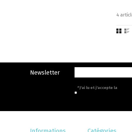
4 articl
Newsletter
*
J'ai lu et j'accepte la
politiq
Informations
Catégories