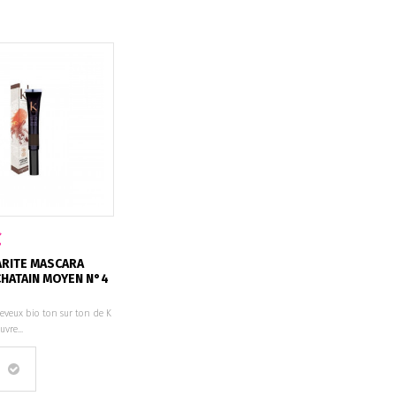
€
ARITE MASCARA
CHATAIN MOYEN N°4
eveux bio ton sur ton de K
vre...