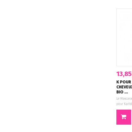
13,85
K POUR
CHEVEU
BIO ...
Le Mascara
pour Karité