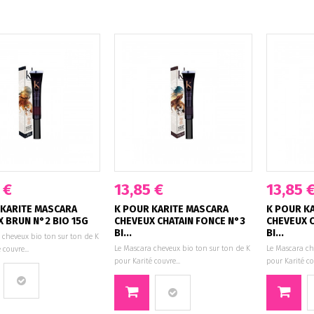
 €
13,85 €
13,85 
 KARITE MASCARA
K POUR KARITE MASCARA
K POUR K
 BRUN N°2 BIO 15G
CHEVEUX CHATAIN FONCE N°3
CHEVEUX 
BI...
BI...
 cheveux bio ton sur ton de K
Le Mascara cheveux bio ton sur ton de K
Le Mascara ch
 couvre...
pour Karité couvre...
pour Karité cou