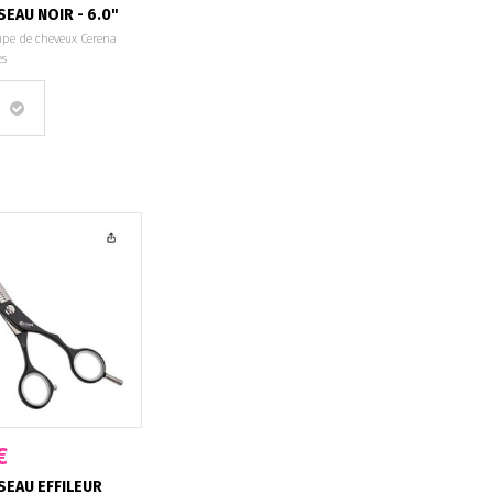
SEAU NOIR - 6.0"
upe de cheveux Cerena
ces
€
SEAU EFFILEUR