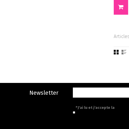
Article
Newsletter
*
J'ai lu et j'accepte la
politiq