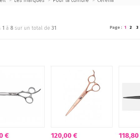
eil
>
Les marques
>
Pour la coiffure
>
Cerena
s
1
à
8
sur un total de
31
Page :
1
2
3
0 €
120,00 €
118,80