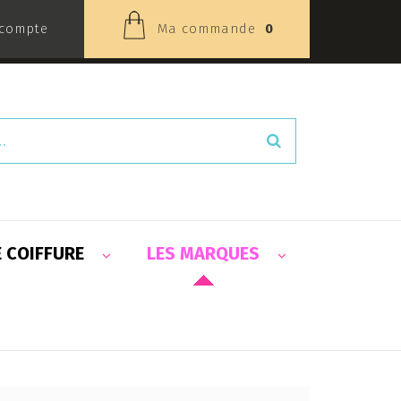
compte
Ma commande
0
E COIFFURE
LES MARQUES