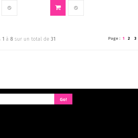
s
1
à
8
sur un total de
31
Page :
1
2
3
Go!
ue de confidentialité