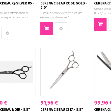
CISEAU Q-SILVER #5 -
CERENA CISEAU ROSE GOLD -
CERENA CI
6.0"
Ciseaux de co
 coupe professionnels de
Ciseaux de coupe élégants avec des
Noir 6,0 pou
orme ergonomique pour un
éléments modernes en f...
0 €
91,56 €
99,96 
CISEAU NOIR - 5.5"
CERENA CISEAU CETA - 5.5"
CERENA CI