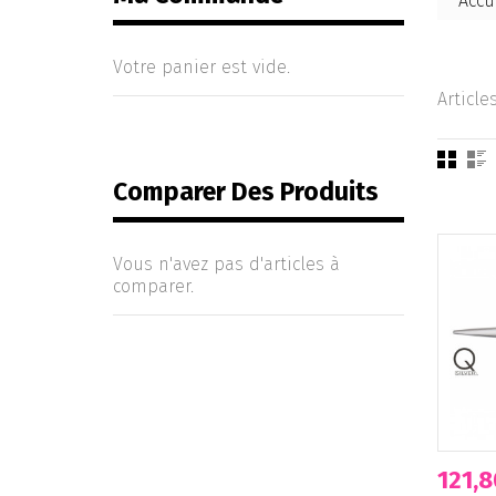
Accu
Votre panier est vide.
Article
Comparer Des Produits
Vous n'avez pas d'articles à
comparer.
121,8