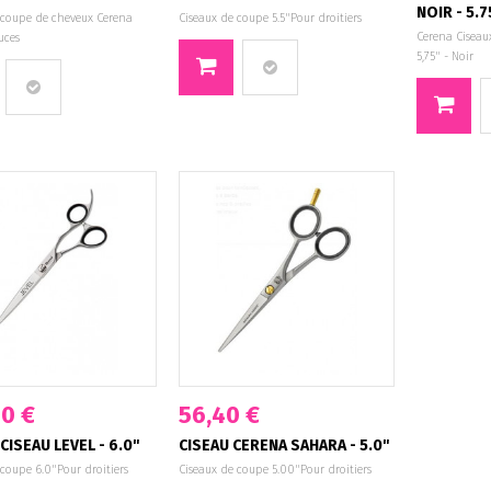
NOIR - 5.7
 coupe de cheveux Cerena
Ciseaux de coupe 5.5"Pour droitiers
Cerena Ciseaux 
ouces
5,75" - Noir
0 €
56,40 €
CISEAU LEVEL - 6.0"
CISEAU CERENA SAHARA - 5.0"
 coupe 6.0"Pour droitiers
Ciseaux de coupe 5.00"Pour droitiers