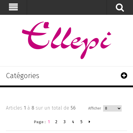
Catégories
Articles
1
à
8
sur un total de
56
Afficher
1
2
3
4
5
Page :