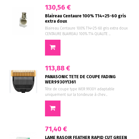
130,56 €
Blaireau Centaure 100% T14=25-60 gris
extra doux
Blaireau Centaure 100% T14=25-60 gris extra doux
CENTAURE BLAIREAU 100% T14 QUALITE ...
113,88 €
PANASONIC TETE DE COUPE FADING
WER9930Y1361
Tête de coupe type WER 9930Y adaptable
uniquement sur la tondeuse à chev...
71,40 €
LAME RASOIR FEATHER RAPID CUT GREEN