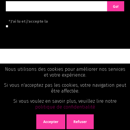
Go!
*
J'ai lu et j'accepte la
politique de confidentialité
Informations
Nous utilisons des cookies pour améliorer nos services
et votre expérience.
Catégories
Si vous n'acceptez pas les cookies, votre navigation peut
Mon Compte
être affectée.
Si vous voulez en savoir plus, veuillez lire notre
politique de confidentialité
Accepter
Refuser
©
2026 Ellepi - Site réalisé par Digitgold.