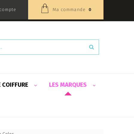
compte
Ma commande
0
E COIFFURE
LES MARQUES