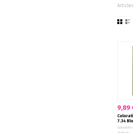
Article
9,89 
Colorat
7.34 Bl
Coloration
de Nook.