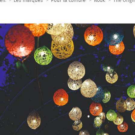
eil
>
Les marques
>
Pour la coiffure
>
Nook
>
The Origi