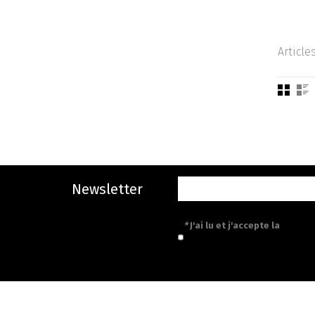
Article
Newsletter
*
J'ai lu et j'accepte la
politiq