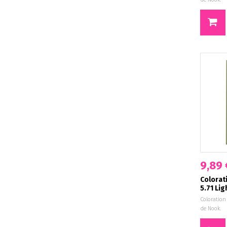
9,89 
Colorat
5.71 Lig
Coloration
de Nook.