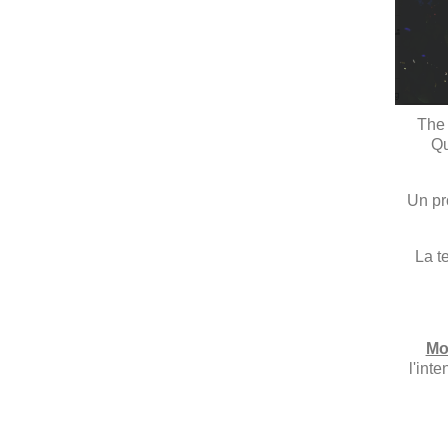
The 
Qu
Un pr
La t
Mo
l'int