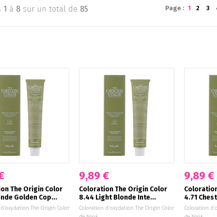
s
1
à
8
sur un total de
85
Page :
1
2
3
€
9,89 €
9,89 €
ion The Origin Color
Coloration The Origin Color
Coloration
onde Golden Cop...
8.44 Light Blonde Inte...
4.71 Chest
 d'oxydation The Origin Color
Coloration d'oxydation The Origin Color
Coloration d'
de Nook.
de Nook.