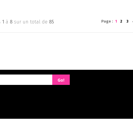
s
1
à
8
sur un total de
85
Page :
1
2
3
Go!
ue de confidentialité