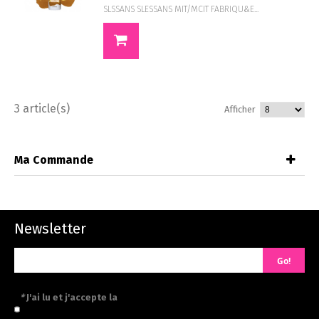
SLSSANS SLESSANS MIT/MCIT FABRIQU&E...
3 article(s)
Afficher
Ma Commande
Newsletter
Go!
*
J'ai lu et j'accepte la
politique de confidentialité