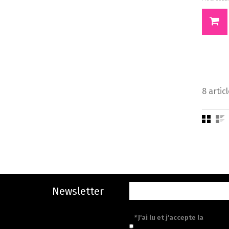
8 articl
Newsletter
*
J'ai lu et j'accepte la
politiq