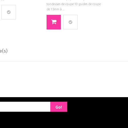
tondeuses de coupe 10 guides de coupe
de 1.5mm à ...
e(s)
Go!
ue de confidentialité