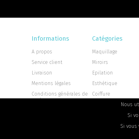
Informations
Catégories
A propos
Maquillage
Service client
Miroirs
Livraison
Epilation
Mentions légales
Esthétique
Conditions générales de
Coiffure
vente
Nous ut
Nous contacter
Si vo
Si vous 