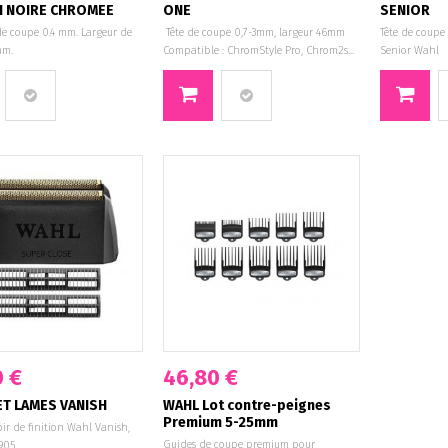
H NOIRE CHROMEE
ONE
SENIOR
e coupe 0.4 mm. Largeur de
Tête de coupe 0,7-3mm, largeur 46mm
Tête de coupe
mm.
Compatible : ChromStyle Pro, Chrom2s...
Senior Wahl
0 €
46,80 €
ET LAMES VANISH
WAHL Lot contre-peignes
Premium 5-25mm
oir de finition Wahl Vanish,
Guides de coupe premium pour
905