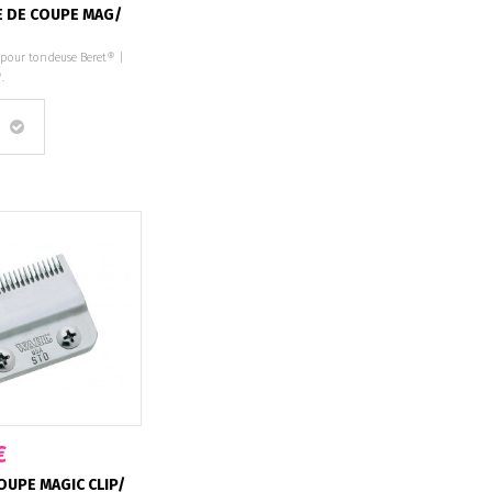
E DE COUPE MAG/
 pour tondeuse Beret® |
.
€
OUPE MAGIC CLIP/