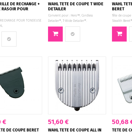
ILLE DE RECHANGE +
WAHL TETE DE COUPE T WIDE
WAHL TET
E RASOIR POUR
DETAILER
BERET
Convient pour : Hero™, Cordless
Tête de coupe
E RECHANGE POUR TONDEUSE
Detailer®, T-Wide Detailer®.
Stealth Beret®
WAHL
 €
51,60 €
50,68 
ETE DE COUPE BERET
WAHL TETE DE COUPE ALL IN
TETE DE C