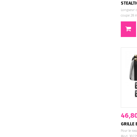
STEALT
Longueur d
coupe 28 
46,8
GRILLE 
Pour le ras
Mod. 3022