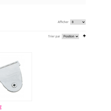
Afficher
Trier par
€