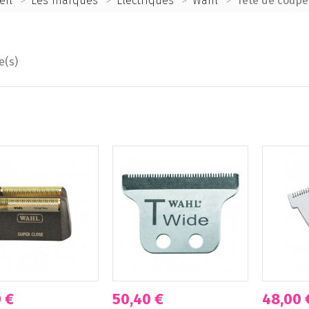
eil
>
Les marques
>
Electriques
>
Wahl
>
Tête de coupe
e(s)
 €
50,40 €
48,00 