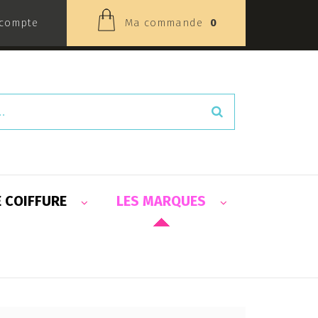
compte
Ma commande
0
E COIFFURE
LES MARQUES