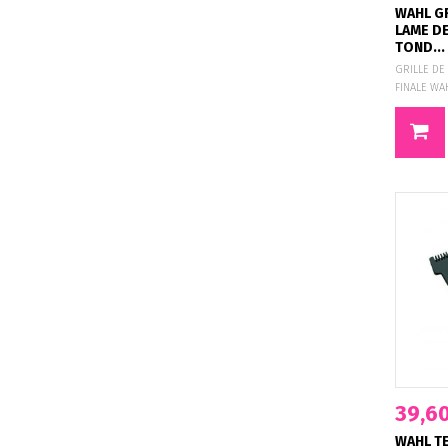
WAHL GR
LAME D
TOND...
GRILLE D
FINALE 
39,60
WAHL T