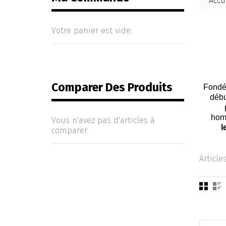
Accu
Votre panier est vide.
Comparer Des Produits
Fondé
débu
hom
Vous n'avez pas d'articles à
l
comparer.
Article