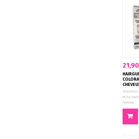
21,90
HAIRGU
COLORA
CHEVEUX 
Coloration
et/ou barbe
homme...