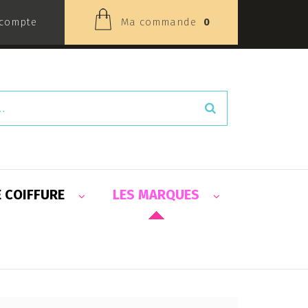
compte
Ma commande
0
E COIFFURE
LES MARQUES