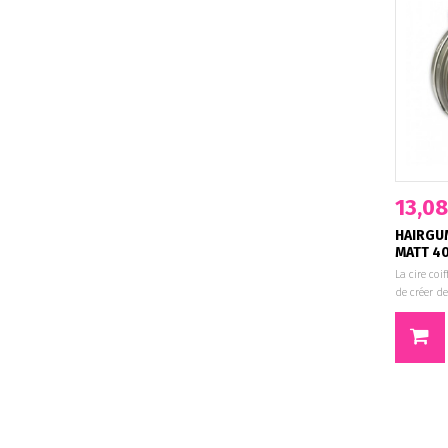
13,08
HAIRGUM
MATT 4
La cire co
de créer des