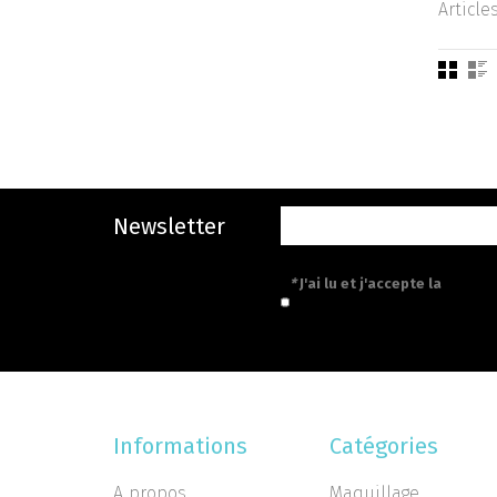
Article
Newsletter
*
J'ai lu et j'accepte la
politiq
Informations
Catégories
A propos
Maquillage