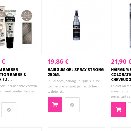
 €
19,86 €
21,90 
M BARBER
HAIRGUM GEL SPRAY STRONG
HAIRGUM 
TION BARBE &
250ML
COLORATI
7.1 ...
CHEVEUX 3 
Le Gel Spray Strong Hairgum s'utilise
 semi-permanente, cheveux
Coloration se
comme une laque et permet de fixer,
 blond cendré : Tous les
et/ou barbe :
sculpter et...
souhaitent cam