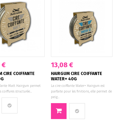
 €
13,08 €
 CIRE COIFFANTE
HAIRGUM CIRE COIFFANTE
0G
WATER+ 40G
iffante Matt Hairgum permet
La cire coiffante Water+ Hairgum est
 coiffures structurée...
parfaite pour les finitions, elle permet de
peig...