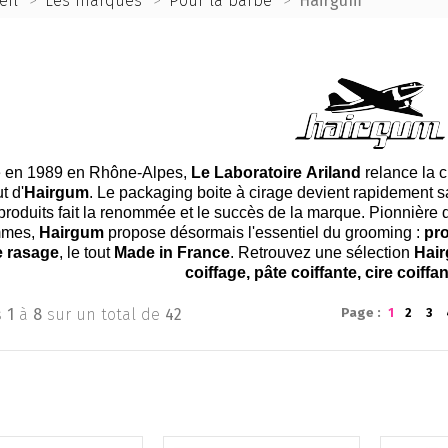
eil
>
Les marques
>
Pour la barbe
>
Hairgum
 en 1989 en Rhône-Alpes,
Le Laboratoire Ariland
relance la c
t d'
Hairgum
. Le packaging boite à cirage devient rapidement s
produits fait la renommée et le succès de la marque. Pionnière 
mes,
Hairgum
propose désormais l'essentiel du grooming :
pro
e rasage
, le tout
Made in France
. Retrouvez une sélection
Hai
coiffage, pâte coiffante, cire coiffant
s
1
à
8
sur un total de
42
Page :
1
2
3