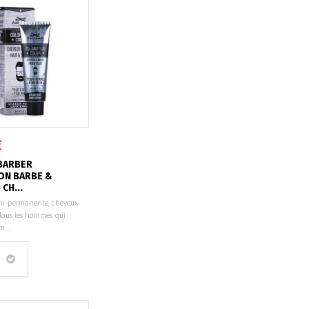
€
BARBER
ON BARBE &
CH...
mi-permanente, cheveux
 Tous les hommes qui
...