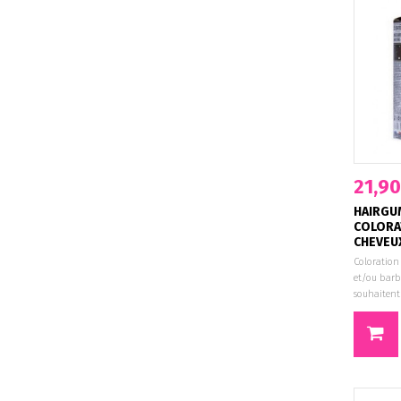
21,90
HAIRGU
COLORA
CHEVEUX 
Coloration
et/ou barb
souhaitent 