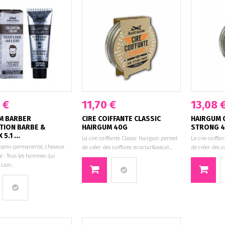
 €
11,70 €
13,08 
M BARBER
CIRE COIFFANTE CLASSIC
HAIRGUM C
TION BARBE &
HAIRGUM 40G
STRONG 
5.1 ...
La cire coiffante Classic Hairgum permet
La cire coiff
 semi-permanente, cheveux
de créer des coiffures structur&eacut...
de créer des co
e : Tous les hommes qui
cam...