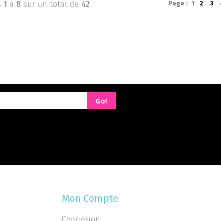
s
1
à
8
sur un total de
42
Page :
1
2
3
Go!
ue de confidentialité
Mon Compte
Connexion