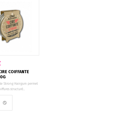
€
IRE COIFFANTE
40G
ante Strong Hairgum permet
iffures structuré...